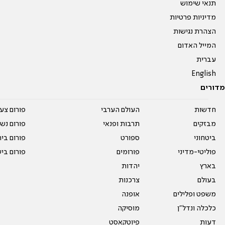
תנאי שימוש
מדיניות פרטיות
הצהרת נגישות
המייל האדום
עברית
English
מדורים
חדשות
העולם הערבי
פורום צע
מבזקים
תרבות ופנאי
פורום נשו
ביטחוני
ספורט
פורום בי
פוליטי-מדיני
פורומים
פורום בי
בארץ
יהדות
בעולם
צרכנות
משפט ופלילים
אופנה
כלכלה ונדל"ן
מוסיקה
דעות
פיוטקאסט