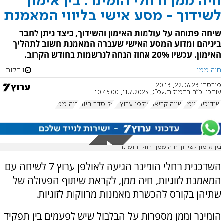
חיה ממן ורחלי הומינר: בין אימון
לשידוך - מסע אישי בליווי המאמנת
שיחה פתוחה על עולמות האימון והשידוך, כיצד ניתן לחבר
ביניהם ומדוע המסע האישי שעברה המאמנת חשוב לתהליך
האימון. עכשיו 20% אחוז הנחה לנרשמות בחודש הקרוב.
חיה ממן
1 דקות
פורסם:
22.06.23, 20:13
עודכן:
כ"ב בתמוז תשפ"ג, 11.7.2023, 10:45:00
שידוכים
אימון
שווה קריאה
אולפן ערוץ 7
על סדר היום
חיה ממן
בין אימון לשידוך חיה ממן ורחלי הומינר
השדכנית רחלי הומינר הגיעה לאולפן ערוץ 7 לשיחה עם
המאמנת לזוגיות, חיה ממן, לקראת שיתוף הפעולה של
שתיהן בקורס להכשרת מאמנות מרווקות לזוגיות.
הומינר וממן מספרות על הבלבול שיש לפעמים בין תפקיד