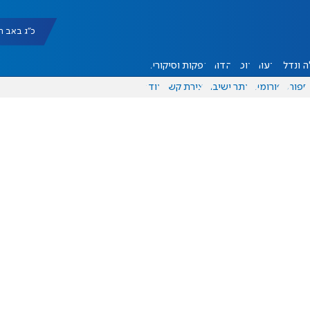
כ"ג באב תשפ"ו |
 ונדל"ן
דעות
אוכל
יהדות
הפקות וסיקורים
ספורט
פורומים
אתר ישיבה
יצירת קשר
עוד