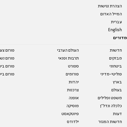
הצהרת נגישות
המייל האדום
עברית
English
מדורים
חדשות
העולם הערבי
פורום צע
מבזקים
תרבות ופנאי
פורום נשו
ביטחוני
ספורט
פורום בי
פוליטי-מדיני
פורומים
פורום בי
בארץ
יהדות
בעולם
צרכנות
משפט ופלילים
אופנה
כלכלה ונדל"ן
מוסיקה
דעות
פיוטקאסט
חדשות המגזר
ילדודס