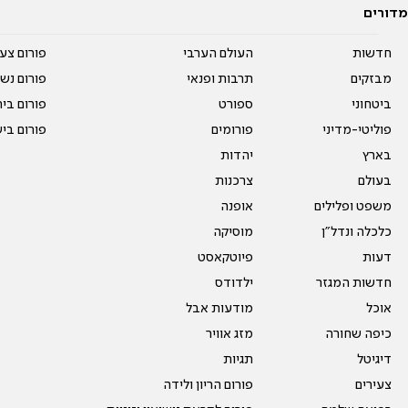
מדורים
חדשות
העולם הערבי
פורום צע
מבזקים
תרבות ופנאי
פורום נשו
ביטחוני
ספורט
פורום בי
פוליטי-מדיני
פורומים
פורום בי
בארץ
יהדות
בעולם
צרכנות
משפט ופלילים
אופנה
כלכלה ונדל"ן
מוסיקה
דעות
פיוטקאסט
חדשות המגזר
ילדודס
אוכל
מודעות אבל
כיפה שחורה
מזג אוויר
דיגיטל
תגיות
צעירים
פורום הריון ולידה