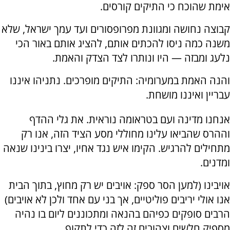
אימת שהוכח כי התיקים קורסים.
קבוצה נחושה ומגוונת מפרופסורים ועד עמך ישראל, שלא
משנה כמה ניסו להכתים אותם, להציג אותם באור הכי
נלעג ומבזה — היו ונותרו לצד הצדק והאמת.
והנה האמת במערומיה: התיקים מופרכים. נתניהו איננו
עבריין ואיננו מושחת.
אנחנו מדינה ועם בטראומה נוראית. את גלי ההדף
וההרס שהביאו עלינו מחוללי מסע הציד הזה, אנו רק
מתחילים להרגיש. הקימו איש נגד אחיו, יצרו בינינו שנאה
ומדנים.
אויבינו (למען הסר ספק: אויבים יש רק מחוץ, בתוך הבית
אנו אולי יריבים פוליטיים, אך בני עם אחד ולכן לא אויבים)
הרבים סופקים כפיהם בהנאה ומתכוננים ליום בו נהיה
מספיק חלשים וצהובים זה לזה כדי לתקוף.