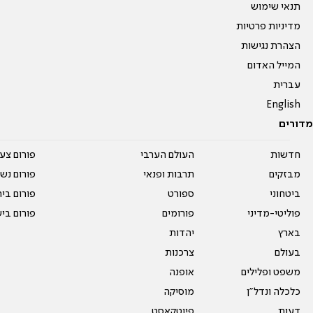
תנאי שימוש
מדיניות פרטיות
הצהרת נגישות
המייל האדום
עברית
English
מדורים
חדשות
העולם הערבי
פורום צע
מבזקים
תרבות ופנאי
פורום נשו
ביטחוני
ספורט
פורום בי
פוליטי-מדיני
פורומים
פורום בי
בארץ
יהדות
בעולם
צרכנות
משפט ופלילים
אופנה
כלכלה ונדל"ן
מוסיקה
דעות
פיוטקאסט