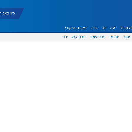
כ"ג באב תשפ"ו |
 ונדל"ן
דעות
אוכל
יהדות
הפקות וסיקורים
ספורט
פורומים
אתר ישיבה
יצירת קשר
עוד