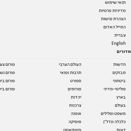
תנאי שימוש
מדיניות פרטיות
הצהרת נגישות
המייל האדום
עברית
English
מדורים
חדשות
העולם הערבי
פורום צע
מבזקים
תרבות ופנאי
פורום נשו
ביטחוני
ספורט
פורום בי
פוליטי-מדיני
פורומים
פורום בי
בארץ
יהדות
בעולם
צרכנות
משפט ופלילים
אופנה
כלכלה ונדל"ן
מוסיקה
דעות
פיוטקאסט