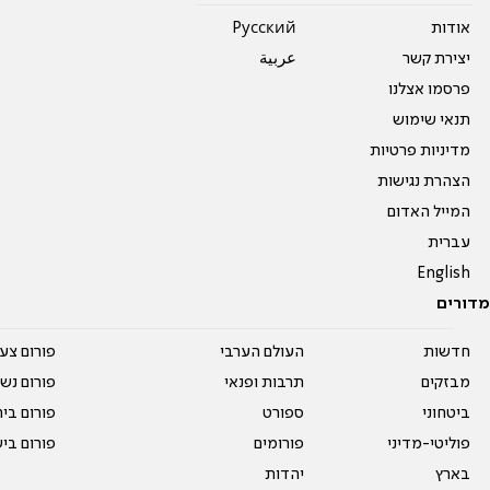
אודות
Pусский
יצירת קשר
عربية
פרסמו אצלנו
תנאי שימוש
מדיניות פרטיות
הצהרת נגישות
המייל האדום
עברית
English
מדורים
חדשות
העולם הערבי
פורום צע
מבזקים
תרבות ופנאי
פורום נשו
ביטחוני
ספורט
פורום בי
פוליטי-מדיני
פורומים
פורום בי
בארץ
יהדות