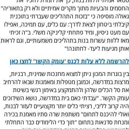
סטאז' אמיתי וללוות בנות, כך את לומדת להכיר את
החסמים והבעיות מתוך מקרים אמיתיים ולא רק בתאוריה"
גאולה מוסיפה כי "בזכות התהליכים שעברתי בתוכנית
קיבלתי ביטחון לצאת לדרך: עם כלים, עם תמיכה, ואפילו
עם מעט ניסיון, ומיד פתחתי קליניקה משלי. ב"ה זכיתי
מאז ללוות עשרות בנות בתהליכים משמעותיים, וגם לראות
אותן מגיעות ליעד- לחתונה!"
להרשמה ללא עלות לכנס 'עומק הקשר' לחצו כאן
בין בוגרות המכון ניתן למצוא מחנכות שמינית, רבניות,
מרצות במדרשה, וכמובן מטפלות ומאמנות שבאו להרחיב
את סל הכלים שלהן ולהתמקצע באימון רגשי בשיטת
עומק הקשר. "עבדתי כאם בית במדרשה, נושא השידוכים
היה קרוב לליבי, רציתי כלים יותר מקצועיים לעזור לבנות,
ואולי להיכנס לתחום" משתפת שרה סתיו מאמנת בכירה
ומנחת סדנאות בתחום "תוך כדי הלימודים כבר התחלתי