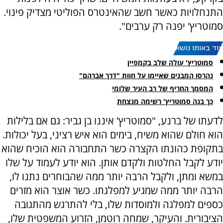
התנחלויות כאשר חשב שהאינטרס הפוליטי מצדיק פינוי.
סמוטריץ' יפנה רק ערבים".
עוד באותו נושא:
סמוטריץ' עולה שלב בקמפיין
נהרסו המבנים שאיימו על חוות "דרך אברהם"
המסמך החריף של רב העיר שלומי
כך בנה סמוטריץ' רשימה מנצחת
לדעתו של ברנע, "סמוטריץ' איננו בן גביר: גם אם בלילות
הוא חולם שהוא משיח, בימים הוא איש רציני, בעל יכולות.
בתקופת כהונתו הקצרה כשר התחבורה הוא הוכיח שהוא
יודע לקבל החלטות ולקדם אותן. הוא יודע לעמוד על שלו
במשא ומתן, ולקבל הרבה יותר ממה שהבוחרים נתנו לו,
הרבה יותר ממה שמגיע למפלגתו. כשר אוצר הוא מזרים
כספים למפלגה ולמוסדות שלו, בלי להתרגש מהתגובה
הציבורית. והעיקר, שמחה רוטמן, הזרוע המשפטית שלו,