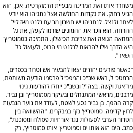
משחרר אותו ואת המדינה מבעיית הדמוקרטיה. אכן, הוא
הגיע רחוק. את נקודות החולשה אצל נתניהו הוא יודע
לאתר ולנצל. לנתניהו יש חשבון מר עם גלנט מאז ליל
ההדחה. הוא זוכר את ההמונים שזרמו לקפלן, את גל
המחאה הגואה ואת צריבת הכישלון. התמיכה בסמוטריץ'
היא הדרך שלו להראות לגלנט מי הבוס, ולעזאזל כל
השאר".
"כאשר פורעים יהודים יצאו להבעיר אש וטרור בכפרים,
הרמטכ"ל, ראש שב"כ והמפכ"ל פרסמו הודעה משותפת,
מודאגת וקשה. בצה"ל ובשב"כ ייחלו להודעות גינוי
מרבנים, מראשי המתנחלים ובעיקר מסמוטריץ' ובן גביר.
קרה ההפך. בן גביר נסע לשטח, לעודד את נוער הגבעות
לרוץ קדימה. סמוטריץ' נזף במבקרים. "ההשוואה בין
הטרור הערבי לפעולות-נגד אזרחיות פסולה ומסוכנת",
כתב. הים הוא אותו ים וסמוטריץ' אותו סמוטריץ', רק