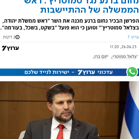
נחום ברנע נגד סמוטריץ': ראש
הממשלה של ההתיישבות
הפרשן הבכיר נחום ברנע מכנה את השר "ראש ממשלת יהודה,
בצלאל סמוטריץ'" וטוען כי הוא פועל "בשקט, בשכל, בעורמה".
ערוץ 7
2 דקות
26.06.23, 11:20
בצלאל סמוטריץ'
נחום ברנע