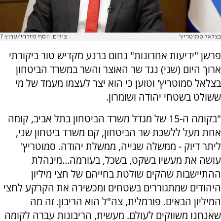
בצלאל סמוטריץ'
צילום: יוסף מזרחי/ערוץ 7
פרשן "ידיעות אחרונות" נחום ברנע מקדיש טור ביקורתי
ארוך היום (שני) נגד שר האוצר והשר במשרד הביטחון
בצלאל סמוטריץ' וטוען כי הוא יצר לעצמו מעמד של מי
ששולט בשטחי יהודה ושומרון.
"בקומה ה-15 של מגדל משרד הביטחון בתל אביב, קומה
אחת מעל ללשכת שר הביטחון, קם משרד ביטחון שני,
ליתר דיוק - ממשלה שנייה, ממשלת יהודה. סמוטריץ'
עושה את מעשיו בשקט, בשכל, בעורמה...מינהלת
ההתיישבות שהקים שולטת בחייהם של חצי מיליון
היהודים שמתגוררים בשטחים ומכשירה את הקרקע לחצי
המיליון הבאים. פורמלית, צה"ל הוא הריבון. זה מה
שאנחנו משווקים לעולם. מעשית, הריבונות עברה לקומה