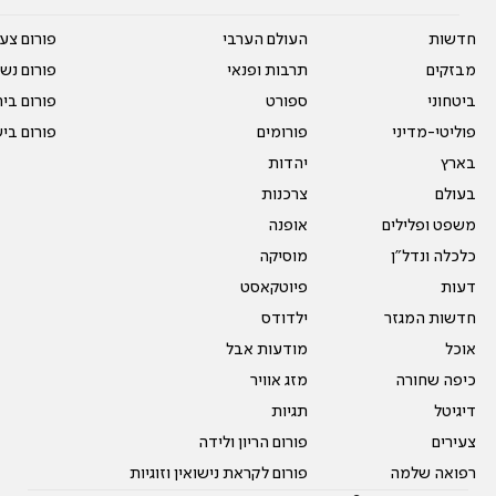
חדשות
העולם הערבי
פורום צע
מבזקים
תרבות ופנאי
פורום נשו
ביטחוני
ספורט
פורום בי
פוליטי-מדיני
פורומים
פורום בי
בארץ
יהדות
בעולם
צרכנות
משפט ופלילים
אופנה
כלכלה ונדל"ן
מוסיקה
דעות
פיוטקאסט
חדשות המגזר
ילדודס
אוכל
מודעות אבל
כיפה שחורה
מזג אוויר
דיגיטל
תגיות
צעירים
פורום הריון ולידה
רפואה שלמה
פורום לקראת נישואין וזוגיות