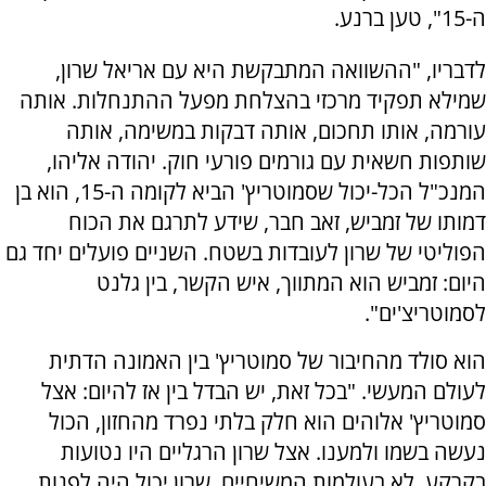
ה-15", טען ברנע.
לדבריו, "ה
השוואה המתבקשת היא עם אריאל שרון,
שמילא תפקיד מרכזי בהצלחת מפעל ההתנחלות. אותה
עורמה, אותו תחכום, אותה דבקות במשימה, אותה
שותפות חשאית עם גורמים פורעי חוק. יהודה אליהו,
המנכ"ל הכל-יכול שסמוטריץ' הביא לקומה ה-15, הוא בן
דמותו של זמביש, זאב חבר, שידע לתרגם את הכוח
הפוליטי של שרון לעובדות בשטח. השניים פועלים יחד גם
היום: זמביש הוא המתווך, איש הקשר, בין גלנט
לסמוטריצ'ים".
הוא סולד מהחיבור של סמוטריץ' בין האמונה הדתית
לעולם המעשי. "בכל זאת, יש הבדל בין אז להיום: אצל
סמוטריץ' אלוהים הוא חלק בלתי נפרד מהחזון, הכול
נעשה בשמו ולמענו. אצל שרון הרגליים היו נטועות
בקרקע, לא בעולמות המשיחיים. שרון יכול היה לפנות