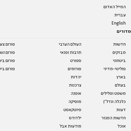
המייל האדום
עברית
English
מדורים
חדשות
העולם הערבי
פורום צע
מבזקים
תרבות ופנאי
פורום נשו
ביטחוני
ספורט
פורום בי
פוליטי-מדיני
פורומים
פורום בי
בארץ
יהדות
בעולם
צרכנות
משפט ופלילים
אופנה
כלכלה ונדל"ן
מוסיקה
דעות
פיוטקאסט
חדשות המגזר
ילדודס
אוכל
מודעות אבל