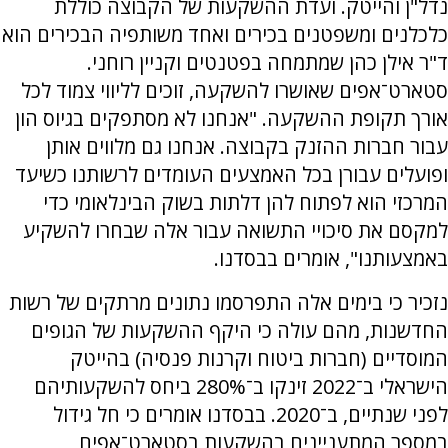
נדל"ן והייטק. ועדת ההשקעות של הקבוצה כוללת
כלכלנים ומשפטנים בכירים ואחד משותפיה הבכירים הוא
ד"ר אילן כהן שמתמחה בפטנטים וקניין רוחני.
סטארט־אפים שאושרו להשקעה, זוכים לליווי צמוד לכל
אורך תקופת ההשקעה. "אנחנו לא מסתפקים בגיוס הון
עבור חברות ההזנק בקבוצה. אנחנו גם מלווים אותן
ופועלים עבורן בכל האמצעים העומדים לרשותנו כשיעד
המרכזי הוא לפתוח להן דלתות בשוק הבינלאומי כדי
למקסם את סיכויי התשואה עבור אלה שבחרו להשקיע
באמצעותנו", אומרים בבסדנו.
נזכיר כי בימים אלה התפרסמו נתונים מרתקים של רשות
החדשנות, מהם עולה כי היקף ההשקעות של הגופים
המוסדיים (חברות ביטוח וקרנות פנסיה) בהייטק
הישראלי ב־2022 זינקו ב־280% ביחס להשקעותיהם
לפני שנתיים, ב־2020. בבסדנו אומרים כי חל גידול
במספר המתעניינים בהשקעות בסטארט־אפים