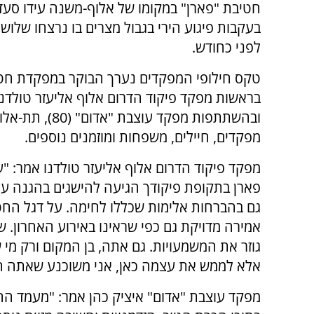
חטיבת "פארן" במקומו של אלוף-משנה עידו סע
בעקבות פיגוע הירי בגבול מצרים בו נרצחו שלוש
לפני כחודש.
טקס חילופי המפקדים נערך הבוקר במפקדת חטי
בראשות מפקד פיקוד הדרום אלוף אליעזר טולדנו
ובהשתתפות מפקד עוצבת "
מפקדים, חיילים, משפחות ומוזמנים נוספים.
מפקד פיקוד הדרום אלוף אליעזר טולדנו אמר: "ע
פארן בתקופת פיקודך הגיעה להישגים בהגנה על
גם בהברחות אלימות שכללו לחימה. על דגל החט
אמירה מדויקת גם כפי שראינו באירוע האחרון.
גוזר את המשמעויות. גם אתה, בן המקום ורק מי 
אלא לממש את עצמה כאן, אני משוכנע שאתה תד
מפקד עוצבת "אדום" איציק כהן אמר: "מעמד ה