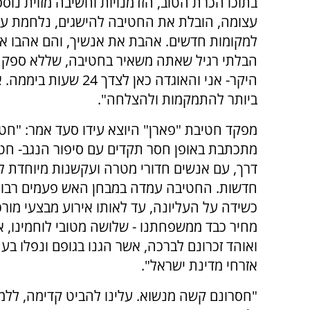
בתוכו הכרת הטוב, הזדמנויות וחשיבה מזוית נוס
עצומה, הובלת את החטיבה להישגים, נלחמת על
למקומות חדשים. אהבת את אנשיך, והם אהבו או
הבלתי רגיל שאתה משאיר בחטיבה, שללא ספק י
היקר- אני והאוגדה כאן
ביותר להתמקמות ולהצלחה".
מפקד חטיבת "פארן" היוצא עידו סעד אמר: "חט
מתכתבת באופן חסר תקדים עם סיפור הנגב- חט
דרך, עם אנשים חדורי מטרה ועקשנות מיוחדת ל
חדשות. החטיבה עמדה במבחן האש פעמים רבות
כשידה על העליונה, עד לאותו אירוע מבצעי מור
מחיר כבד ממשפחתנו - שלושה מטובי לוחמינו, או
ואוהד זכרונם לברכה, אשר הגנו בגופם ונפלו ב
אזרחי מדינת ישראל".
"חסרונם קשה מנשוא. עלינו להביט קדימה, ללמ