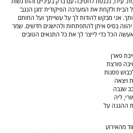
פת. עידו, נכנסת לחטיבה עם ברק בעיניים והתרגשות
 הבית ולקחת את המערכה הפיקודית 'מגן הנגב'
תך. אני מבקש להודות לך על עשייתך ועל החותם
הווה בסיס איתן להתפתחות ולהישגים חדשים. שמר
 לצדך 24 שעות ביממה. אעשה הכל כדי לייצר לך את כל התנאים הטובים
יבת פארן
יבה פורצת
כבוש פסגות
 ויצאה
כב שגבה
רי, ליה
עת ההגנה על
וד מהאירוע