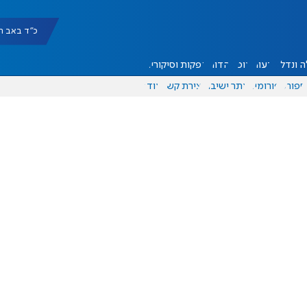
כ"ד באב תשפ"ו |
 ונדל"ן
דעות
אוכל
יהדות
הפקות וסיקורים
ספורט
פורומים
אתר ישיבה
יצירת קשר
עוד