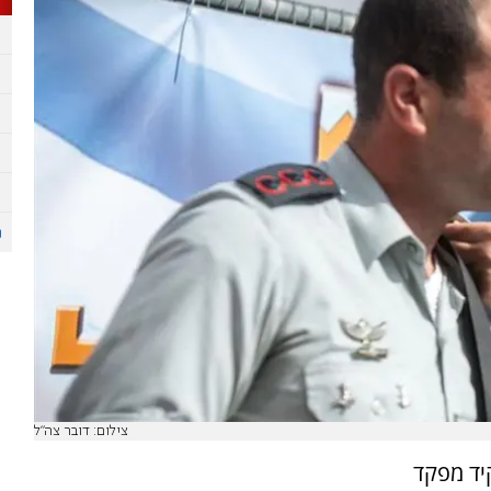
צילום: דובר צה"ל
יד מפקד