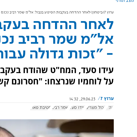
מצב תורני
ערוץ 7
ביטחון
לאחר ההדחה בעקבות הפיגוע בגבול: אל"מ שמר רביב נכנס ל
לאחר ההדחה בעקבו
אל"מ שמר רביב נכ
- "זכות גדולה עבור
עידו סעד, המח"ט שהודח בעקבות
על לוחמיו שנרצחו: "חסרונם ק
ערוץ 7
29.06.23, 14:32
צה"ל
גבול מצרים
עידו סעד
שמר רביב
חטיבת פארן