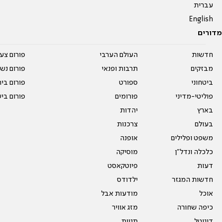
עברית
English
מדורים
חדשות
העולם הערבי
פורום צע
מבזקים
תרבות ופנאי
פורום נשו
ביטחוני
ספורט
פורום בי
פוליטי-מדיני
פורומים
פורום בי
בארץ
יהדות
בעולם
צרכנות
משפט ופלילים
אופנה
כלכלה ונדל"ן
מוסיקה
דעות
פיוטקאסט
חדשות המגזר
ילדודס
אוכל
מודעות אבל
כיפה שחורה
מזג אוויר
דיגיטל
תגיות