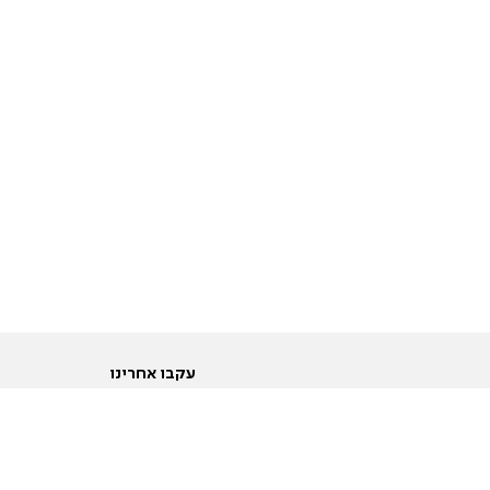
עקבו אחרינו
ות
טוויטר
ם הריון ולידה
פייסבוק
ום לקראת נישואין וזוגיות
אינסטגרם