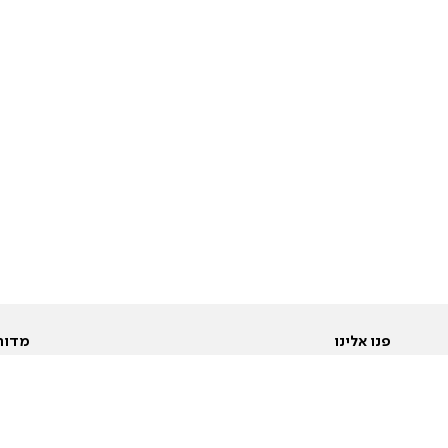
פנו אלינו
מדור
אודות
Pусский
חד
יצירת קשר
عربية
מב
פרסמו אצלנו
בי