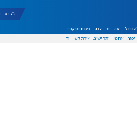
כ"ג באב תשפ"ו |
 ונדל"ן
דעות
אוכל
יהדות
הפקות וסיקורים
ספורט
פורומים
אתר ישיבה
יצירת קשר
עוד