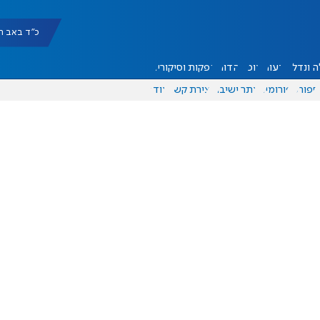
כ"ד באב תשפ"ו |
 ונדל"ן
דעות
אוכל
יהדות
הפקות וסיקורים
ספורט
פורומים
אתר ישיבה
יצירת קשר
עוד