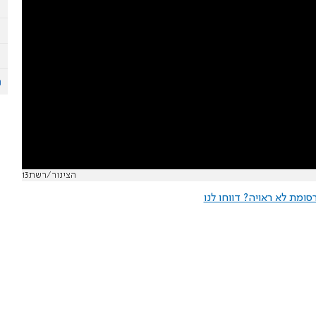
הצינור/רשת13
ומת לא ראויה? דווחו לנו