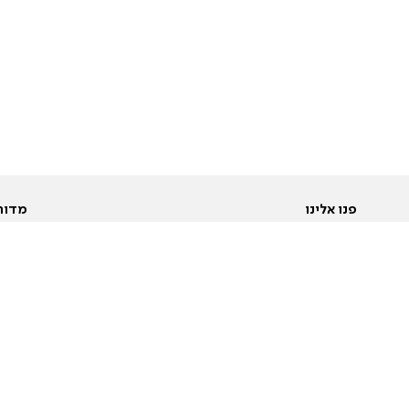
פנו אלינו
מדור
אודות
Pусский
חד
יצירת קשר
عربية
מב
פרסמו אצלנו
בי
תנאי שימוש
פו
מדיניות פרטיות
בא
הצהרת נגישות
בע
המייל האדום
מש