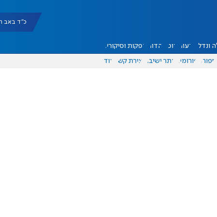
כ"ד באב תשפ"ו |
 ונדל"ן
דעות
אוכל
יהדות
הפקות וסיקורים
ספורט
פורומים
אתר ישיבה
יצירת קשר
עוד