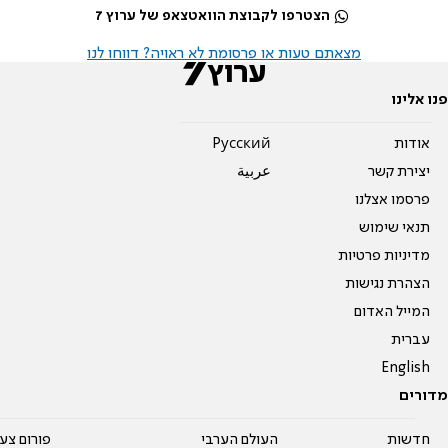
הצטרפו לקבוצת הוואטצאפ של ערוץ 7
מצאתם טעות או פרסומת לא ראויה? דווחו לנו
פנו אלינו
אודות
Pусский
יצירת קשר
عربية
פרסמו אצלנו
תנאי שימוש
מדיניות פרטיות
הצהרת נגישות
המייל האדום
עברית
English
מדורים
חדשות
העולם הערבי
פורום צע