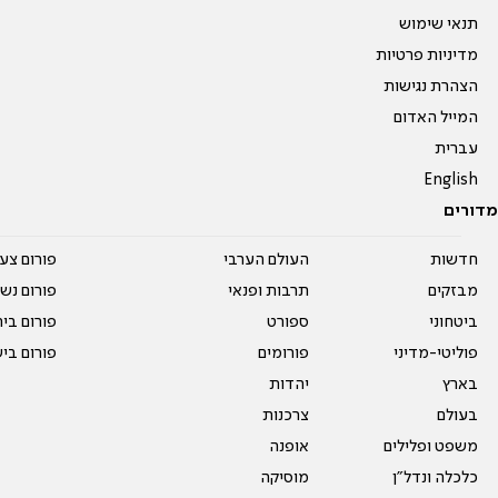
תנאי שימוש
מדיניות פרטיות
הצהרת נגישות
המייל האדום
עברית
English
מדורים
חדשות
העולם הערבי
פורום צע
מבזקים
תרבות ופנאי
פורום נשו
ביטחוני
ספורט
פורום בי
פוליטי-מדיני
פורומים
פורום בי
בארץ
יהדות
בעולם
צרכנות
משפט ופלילים
אופנה
כלכלה ונדל"ן
מוסיקה