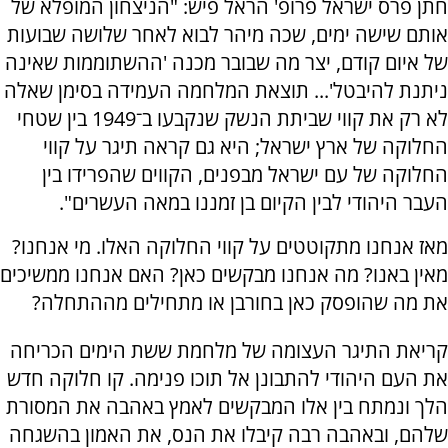
חתן פרס ישראל פרופ' הראל פיש: "הניצחון המופלא של
אותם שישה ימים, שכה מיהר לבוא לאחר שלושה שבועות
של איום קודם, יצר מה שבובר מכנה 'ההשתוממות שאינה
ניתנת להיבטל'... תוצאת המלחמה העמידה בסימן שאלה
לא רק את קווי שביתת הנשק שנקבעו ב־1949 בין שטחי
החלוקה של ארץ ישראל; היא גם קראה תיגר על קווי
החלוקה של עם ישראל מבפנים, הקווים שהפרידו בין
העבר היהודי לבין הקיום בן זמננו במאה העשרים".
מאז אנחנו מתקוטטים על קווי החלוקה האלו. מי אנחנו?
מאין באנו? מה אנחנו מבקשים כאן? האם אנחנו ממשיכים
את מה שהופסק כאן בחורבן או מתחילים מההתחלה?
קריאת התיגר העצומה של מלחמת ששת הימים הכריחה
את העם היהודי להתבונן אל תוכו פנימה. קו חלוקה חדש
הלך ונמתח בין אלו המבקשים לאמץ באהבה את המסורת
שלהם, ובאהבה רבה קיבלו את הנס, את האמון בהשגחה