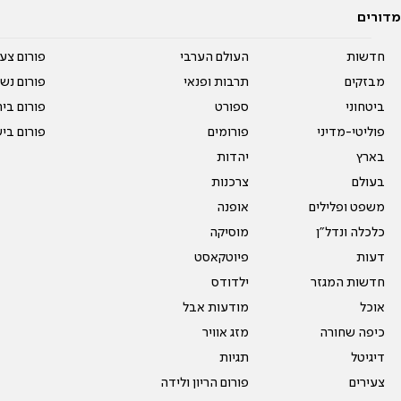
מדורים
חדשות
העולם הערבי
פורום צע
מבזקים
תרבות ופנאי
פורום נשו
ביטחוני
ספורט
פורום בי
פוליטי-מדיני
פורומים
פורום בי
בארץ
יהדות
בעולם
צרכנות
משפט ופלילים
אופנה
כלכלה ונדל"ן
מוסיקה
דעות
פיוטקאסט
חדשות המגזר
ילדודס
אוכל
מודעות אבל
כיפה שחורה
מזג אוויר
דיגיטל
תגיות
צעירים
פורום הריון ולידה