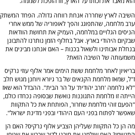
הוא מאבד את זכותו על הארץ, וזו הופכת לשממה.
השיבה לארץ שחררה אנחת רווחה גדולה. הפחד המשתק
ערב מלחמה, שהתפוגג והפך לאופוריה של ממש אחרי
הניסים הגלויים במלחמה, העמיק את תחושת הוודאות
שבקיום היהודי בארץ. אבל בחלוף הזמן נותרנו להתבונן
בנחלת אבותינו ולשאול בכנות – האם אנחנו מבינים את
משמעותה של השיבה הזאת?
בריאיון לאחר מלחמת ששת הימים אמר אלוף עוזי נרקיס
ז"ל, שמאז מלחמת הקנאים של בר גיורא ויוחנן מגוש חלב
"לא נלחמה 'חרב יהודית' על הר הבית". ההבדל הוא שאז
הייתה זו מלחמת התגוננות נואשת שבסופה נכחדו כולם,
"הפעם זוהי מלחמת שחרור, הפותחת את כל התקוות
שאפשר לפתוח בפני העם היהודי ובפני מדינת ישראל".
מה הן כל התקוות שעליהן הצביע אלוף נרקיס? האם הן
התגשמו? האם שילמנו את חובנו לדור שכבש את שטחי