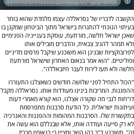
הקשבה לדבריו של נסראללה עצמו מלמדת שהוא בוחר
בעיתוי הנוכחי להתגרות בישראל מתוך הביטחון שמקנן בו
שאכן ישראל חלשה, מורתעת, עוסקת בענייניה הפנימיים
ולא תמהר להגיב צבאית, והדברים מובילים אותו
לפרובוקציות שבגינן הוא משוכנע שיקבל פרסים מדיניים
ופוליטיים. "הוא אמר בנאום האחרון שישראל מורתעת
חלשה ולא תעז לירות לעבר חיזבאללה".
"הכול התחיל לפני שלושה חודשים כשאצלנו התעוררו
ההפגנות. המריבות בינינו מעודדות אותו. נסראללה מקבל
דו"חות לגבי מה שקורה אצלנו, הוא קורא מאמרי דעות
ועיתונות ישראלית. כל הודעת סרבנות מתפרסמת
בתקשורת שלו. הסרבנות המהומות וההפגנות והאנרכיה
לא רק סייעה ועודדה אותו, אלא שבגללם הוא עשה את
זה", משוכנע ד"ר כהן השב ומציין כי בנאומיו מכריז