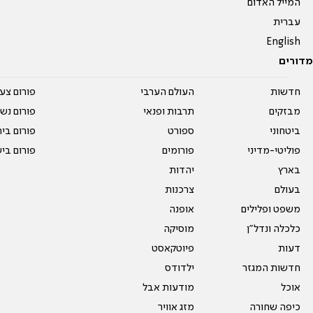
המייל האדום
עברית
English
מדורים
חדשות
העולם הערבי
פורום צע
מבזקים
תרבות ופנאי
פורום נשו
ביטחוני
ספורט
פורום בי
פוליטי-מדיני
פורומים
פורום בי
בארץ
יהדות
בעולם
צרכנות
משפט ופלילים
אופנה
כלכלה ונדל"ן
מוסיקה
דעות
פיוטקאסט
חדשות המגזר
ילדודס
אוכל
מודעות אבל
כיפה שחורה
מזג אוויר