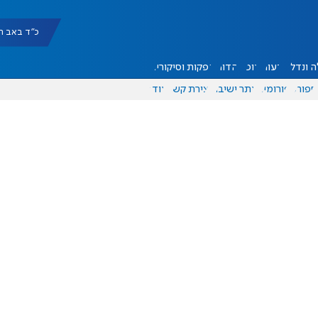
כ"ד באב תשפ"ו |
 ונדל"ן
דעות
אוכל
יהדות
הפקות וסיקורים
ספורט
פורומים
אתר ישיבה
יצירת קשר
עוד