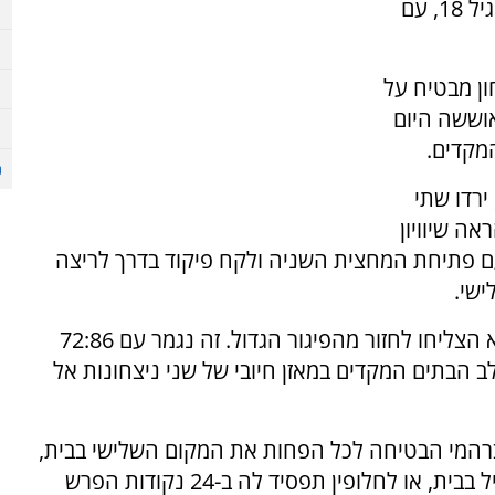
היום (שני) את שלב הבתים באליפות אירופה עד גיל 18, עם
ן מבטיח על
וששה היום
מקדים.
ירדו שתי
ה שיוויון
 עם פתיחת המחצית השניה ולקח פיקוד בדרך לריצה
ריצה זו למעשה סגרה את הסיפור כשהשבדים לא הצליחו לחזור מהפיגור הגדול. זה נגמר עם 72:86
 הבתים המקדים במאזן חיובי של שני ניצחונות אל
רהמי הבטיחה לכל הפחות את המקום השלישי בבית,
כאשר אם צרפת תנצח את ליטא במשחק המקביל בבית, או לחלופין תפסיד לה ב-24 נקודות הפרש