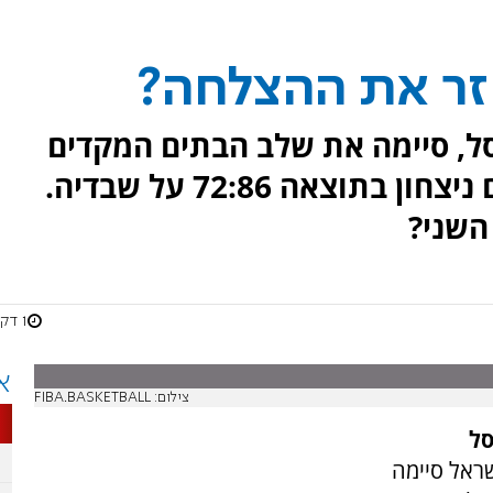
זר את ההצלחה?
ל, סיימה את שלב הבתים המקדים
באליפות אירופה במאזן חיובי עם ניצחון בתוצאה 72:86 על שבדיה.
השני?
1 דקות
א
צילום: FIBA.BASKETBALL
סל
ראל סיימה