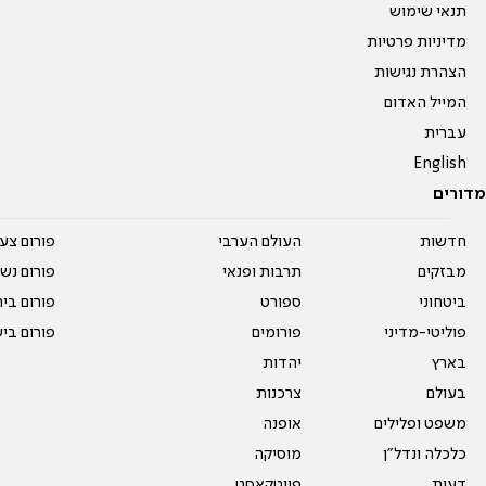
תנאי שימוש
מדיניות פרטיות
הצהרת נגישות
המייל האדום
עברית
English
מדורים
חדשות
העולם הערבי
פורום צע
מבזקים
תרבות ופנאי
פורום נשו
ביטחוני
ספורט
פורום בי
פוליטי-מדיני
פורומים
פורום בי
בארץ
יהדות
בעולם
צרכנות
משפט ופלילים
אופנה
כלכלה ונדל"ן
מוסיקה
דעות
פיוטקאסט