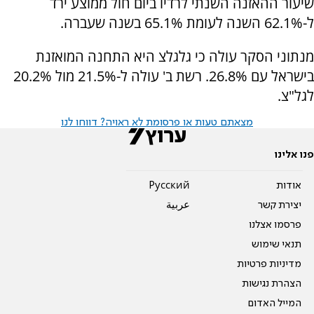
שיעור ההאזנה השנתי לרדיו ביום חול ממוצע ירד
ל-62.1% השנה לעומת 65.1% בשנה שעברה.
מנתוני הסקר עולה כי גלגלצ היא התחנה המואזנת
בישראל עם 26.8%. רשת ב' עולה ל-21.5% מול 20.2%
לגל"צ.
מצאתם טעות או פרסומת לא ראויה? דווחו לנו
פנו אלינו
אודות
Pусский
יצירת קשר
عربية
פרסמו אצלנו
תנאי שימוש
מדיניות פרטיות
הצהרת נגישות
המייל האדום