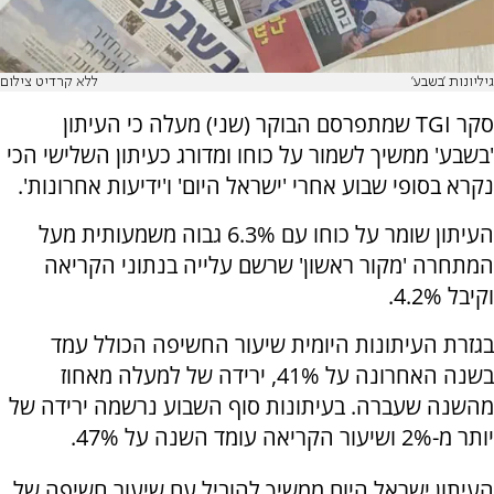
גיליונות 'בשבע'
ללא קרדיט צילום
סקר TGI שמתפרסם הבוקר (שני) מעלה כי העיתון
'בשבע' ממשיך לשמור על כוחו ומדורג כעיתון השלישי הכי
נקרא בסופי שבוע אחרי 'ישראל היום' ו'ידיעות אחרונות'.
העיתון שומר על כוחו עם 6.3% גבוה משמעותית מעל
המתחרה 'מקור ראשון' שרשם עלייה בנתוני הקריאה
וקיבל 4.2%.
בגזרת העיתונות היומית שיעור החשיפה הכולל עמד
בשנה האחרונה על 41%, ירידה של למעלה מאחוז
מהשנה שעברה. בעיתונות סוף השבוע נרשמה ירידה של
יותר מ-2% ושיעור הקריאה עומד השנה על 47%.
העיתון ישראל היום ממשיך להוביל עם שיעור חשיפה של