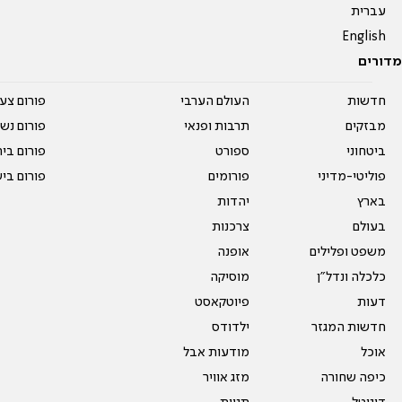
עברית
English
מדורים
חדשות
העולם הערבי
פורום צע
מבזקים
תרבות ופנאי
פורום נשו
ביטחוני
ספורט
פורום בי
פוליטי-מדיני
פורומים
פורום בי
בארץ
יהדות
בעולם
צרכנות
משפט ופלילים
אופנה
כלכלה ונדל"ן
מוסיקה
דעות
פיוטקאסט
חדשות המגזר
ילדודס
אוכל
מודעות אבל
כיפה שחורה
מזג אוויר