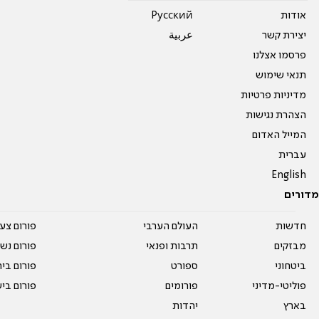
אודות
Pусский
יצירת קשר
عربية
פרסמו אצלנו
תנאי שימוש
מדיניות פרטיות
הצהרת נגישות
המייל האדום
עברית
English
מדורים
חדשות
העולם הערבי
פורום צע
מבזקים
תרבות ופנאי
פורום נשו
ביטחוני
ספורט
פורום בי
פוליטי-מדיני
פורומים
פורום בי
בארץ
יהדות