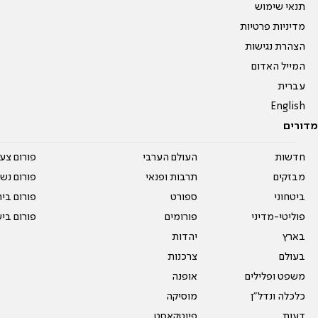
תנאי שימוש
מדיניות פרטיות
הצהרת נגישות
המייל האדום
עברית
English
מדורים
חדשות
העולם הערבי
פורום צע
מבזקים
תרבות ופנאי
פורום נשו
ביטחוני
ספורט
פורום בי
פוליטי-מדיני
פורומים
פורום בי
בארץ
יהדות
בעולם
צרכנות
משפט ופלילים
אופנה
כלכלה ונדל"ן
מוסיקה
דעות
פיוטקאסט