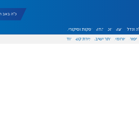
כ"ה באב תשפ"ו |
 ונדל"ן
דעות
אוכל
יהדות
הפקות וסיקורים
ספורט
פורומים
אתר ישיבה
יצירת קשר
עוד