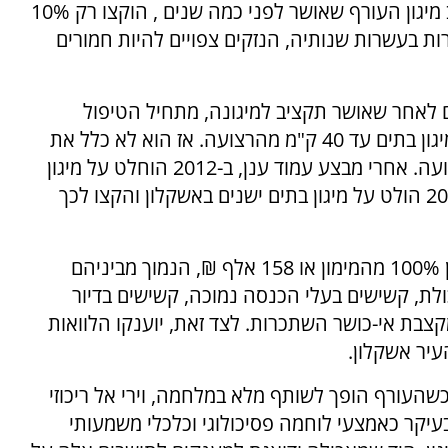
מיגון מפני טילים, בבית או קרוב אליו: כשמתקציב מיגון העורף שאושר לפני כמה שנים , הוקצו רק 10%
צליחה להוסיף ממד רק ל-7% מהדירות בעשרות שנותיה, הנזקים צפויים להיות חמורים
יא אחת הערים אשר רק היום, 11 שנים לאחר שאושר תקציב למיגונה, מתחיל הטיפול
האמיתי בה. ב- 2008, אושר תקציב הממשלה למיגון בתים עד 40 ק"מ מהרצועה. אז הוא לא כלל את
אשקלון ויישובים נוספים בטווח הירי הכבד מהרצועה. אחרי מבצע עמוד ענן, ב-2012 הוחלט על מיגון
בתי ספר ומוסדות ציבור בעלות 30 מיליון ₪ וב2021 הולט על מיגון בתים ישנים באשקלון והקצו לכך
בעקבות הבג"צ האחרון החליטה הממשלה לממן 100% מהמימון או 158 אלף ₪, הנמוך מביניהם
כולת, קשישים בעלי הכנסה נמוכה, קשישים בדיור
מקצבת אי-כושר השתכרות. לצד זאת, יוענקו הלוואות
עיר אשקלון.
העורף הופך לשותף מלא במלחמה, וירי אל ריכוזי
עיקר כאמצעי לוחמה פסיכולוגי וכלכלי משמעותי