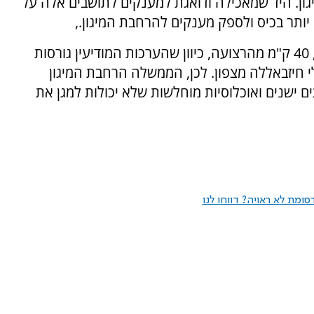
גון. היד שמאכילה ודואגת למענקים לתושבים אלה על
ותר בכיס ולספק מענקים להרחבת המיגון.,
אין גם להסתפק במיגון של הישובים בקו העימות, 40 ק"מ מהרצועה, כיוון שהערכות המודיעין גורסות
י חיזבאללה מצפון. לכן, הממשלה הרחבת המיגון
ם ישנים ואוכלוסיות מוחלשות שלא יכולות למגן את
ומת לא ראויה? דווחו לנו