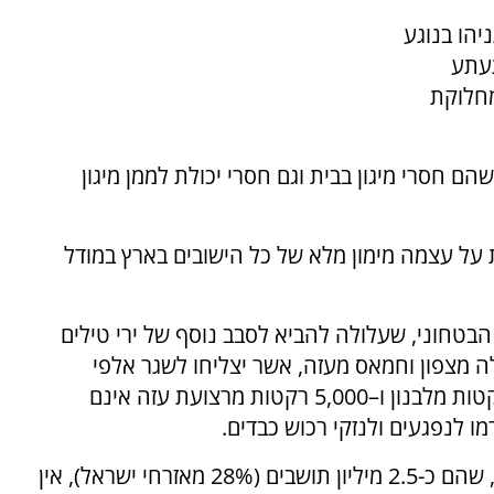
יהו בנוגע
תעתע
מחלוקת
הם חסרי מיגון בבית וגם חסרי יכולת לממן מיגון
על עצמה מימון מלא של כל הישובים בארץ במודל
בטחוני, שעלולה להביא לסבב נוסף של ירי טילים
 מצפון וחמאס מעזה, אשר יצליחו לשגר אלפי
רקטות מצפון ומדרום בפרק זמן קצר - 10,000 רקטות מלבנון ו–5,000 רקטות מרצועת עזה אינם
מו לנפגעים ולנזקי רכוש כבדים.
כיום, לפי הנתונים ל-700 אלף יחידות דיור בארץ, שהם כ-2.5 מיליון תושבים (28% מאזרחי ישראל), אין