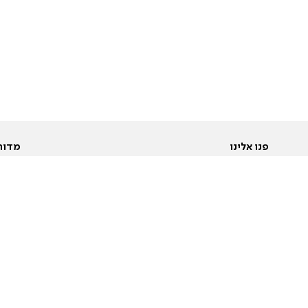
פנו אלינו
מדור
אודות
Pусский
חד
יצירת קשר
عربية
מב
פרסמו אצלנו
בי
תנאי שימוש
פו
מדיניות פרטיות
בא
הצהרת נגישות
בע
המייל האדום
מש