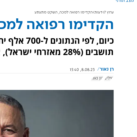
מצב תורני
ערוץ 7
דעות
הקדימו רפואה למכה, השקט מתעתע
הקדימו רפואה למ
תושבים (28% מאזרחי ישראל), אין מיגון מפני טילים
רן נאור
8.08.23, 15:40
טילים
רון נאור