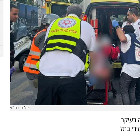
צילום: מד"א
 בעיקר
רי בתל