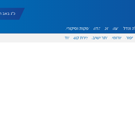
כ"ג באב תשפ"ו |
 ונדל"ן
דעות
אוכל
יהדות
הפקות וסיקורים
ספורט
פורומים
אתר ישיבה
יצירת קשר
עוד