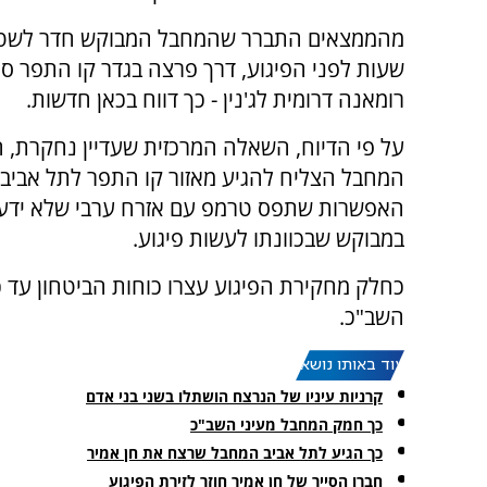
מהממצאים התברר שהמחבל המבוקש חדר לשט
שעות לפני הפיגוע, דרך פרצה בגדר קו התפר ס
רומאנה דרומית לג'נין - כך דווח בכאן חדשות.
על פי הדיוח, השאלה המרכזית שעדיין נחקרת, ה
המחבל הצליח להגיע מאזור קו התפר לתל אביב.
האפשרות שתפס טרמפ עם אזרח ערבי שלא ידע
במבוקש שבכוונתו לעשות פיגוע.
כחלק מחקירת הפיגוע עצרו כוחות הביטחון עד כ
השב"כ.
עוד באותו נושא:
קרניות עיניו של הנרצח הושתלו בשני בני אדם
כך חמק המחבל מעיני השב"כ
כך הגיע לתל אביב המחבל שרצח את חן אמיר
חברו הסייר של חן אמיר חוזר לזירת הפיגוע