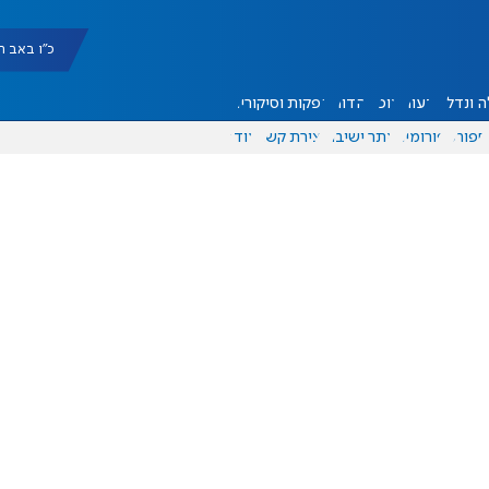
כ"ו באב תשפ"ו |
 ונדל"ן
דעות
אוכל
יהדות
הפקות וסיקורים
ספורט
פורומים
אתר ישיבה
יצירת קשר
עוד