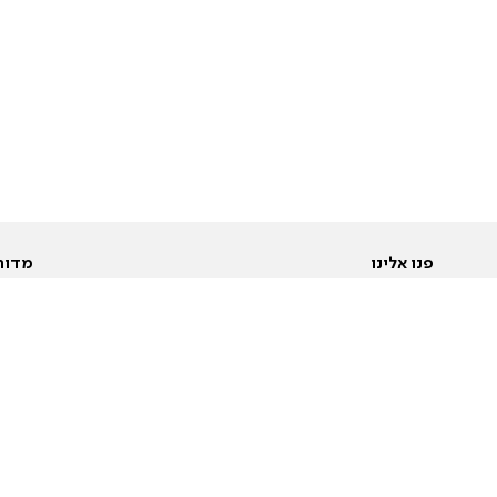
פנו אלינו
מדור
אודות
Pусский
חד
יצירת קשר
عربية
מב
פרסמו אצלנו
בי
תנאי שימוש
פו
מדיניות פרטיות
בא
הצהרת נגישות
בע