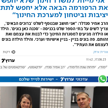
"אני מייחל למשרד חינוך שלא יחפש
את הרפורמה הבאה אלא יחפש לתת
יציבות וביטחון למערכת החינוך"
הרב אמיר סנדלר: "אני חושב שבנוסף לשלט 'ברוכים הבאים',
צריך לשים על בתי הספר שלט בכניסה - 'סכנה כאן בונים'. הילד
או הילדה מגיעים למסגרות החינוך כדי לבנות את עצמם ואת
זהותם. פה בונים בניין - בניין אישיותי וערכי. והילד הילדה בונים
לעצמם את העתיד".
אורית איזק
1 דקות
17.08.23, 11:42
לימודים
פתיחת שנת הלימודים
הרב אמיר סנדלר
פודקאסטים
הפודקאסטים של בשב