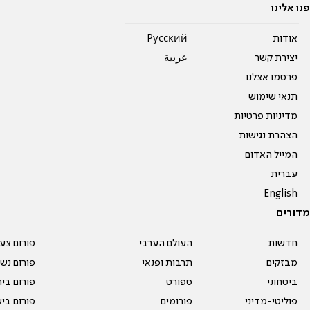
פנו אלינו
אודות
Pусский
יצירת קשר
عربية
פרסמו אצלנו
תנאי שימוש
מדיניות פרטיות
הצהרת נגישות
המייל האדום
עברית
English
מדורים
חדשות
העולם הערבי
פורום צע
מבזקים
תרבות ופנאי
פורום נשו
ביטחוני
ספורט
פורום בי
פוליטי-מדיני
פורומים
פורום בי