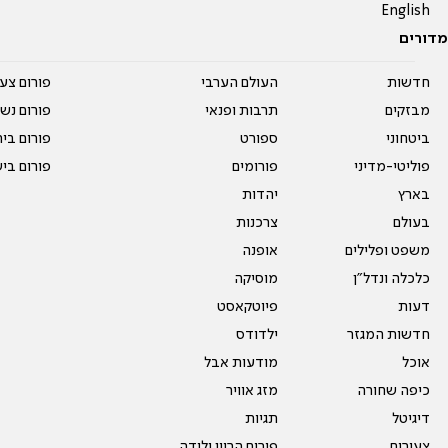
English
מדורים
חדשות
העולם הערבי
פורום צע
מבזקים
תרבות ופנאי
פורום נשו
ביטחוני
ספורט
פורום בי
פוליטי-מדיני
פורומים
פורום בי
בארץ
יהדות
בעולם
צרכנות
משפט ופלילים
אופנה
כלכלה ונדל"ן
מוסיקה
דעות
פיוטקאסט
חדשות המגזר
ילדודס
אוכל
מודעות אבל
כיפה שחורה
מזג אוויר
דיגיטל
תגיות
צעירים
פורום הריון ולידה