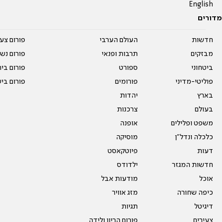
English
מדורים
חדשות
העולם הערבי
פורום צע
מבזקים
תרבות ופנאי
פורום נשו
ביטחוני
ספורט
פורום בי
פוליטי-מדיני
פורומים
פורום בי
בארץ
יהדות
בעולם
צרכנות
משפט ופלילים
אופנה
כלכלה ונדל"ן
מוסיקה
דעות
פיוטקאסט
חדשות המגזר
ילדודס
אוכל
מודעות אבל
כיפה שחורה
מזג אוויר
דיגיטל
תגיות
צעירים
פורום הריון ולידה