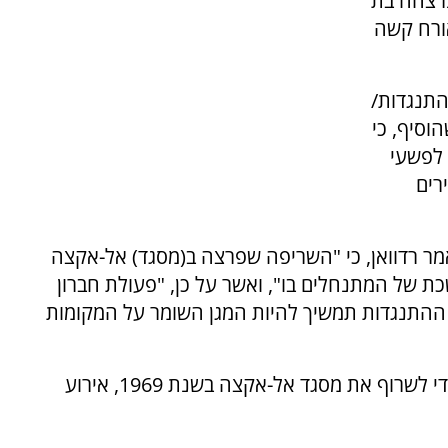
ר חברון בו נרצחה בת
אורח קשה
התנגדות/
וסיף, כי
 לפשעי
רים
מר רדוואן, כי "השריפה שפרצה ב(מסגד) אל-אקצה
מתמשכת של המתנחלים בו", ואשר על כן, "פעולת חברון
י ההתנגדות תמשיך להיות המגן השומר על המקומות
דבריו מתייחסים לניסיון של תייר אוסטרלי לא יהודי לשרוף את מסגד אל-אקצה בשנת 1969, אירוע