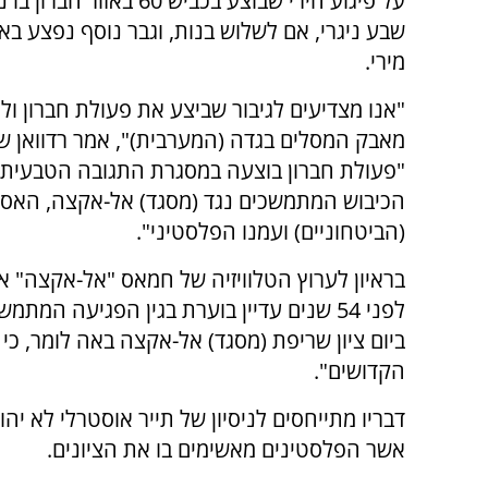
על פיגוע הירי שבוצע בכביש 60 באזו
שבע ניגרי, אם לשלוש בנות, וגבר נוסף נפצע ב
מירי.
"אנו מצדיעים לגיבור שביצע את פעולת חברון ול
מאבק המסלים בגדה (המערבית)", אמר רדוואן שה
"פעולת חברון בוצעה במסגרת התגובה הטבעית
הכיבוש המתמשכים נגד (מסגד) אל-אקצה, האסי
(הביטחוניים) ועמנו הפלסטיני".
בראיון לערוץ הטלוויזיה של חמאס "אל-אקצה" א
לפני 54 שנים עדיין בוערת בגין הפגיעה ה
ביום ציון שריפת (מסגד) אל-אקצה באה לומר, כ
הקדושים".
אשר הפלסטינים מאשימים בו את הציונים.