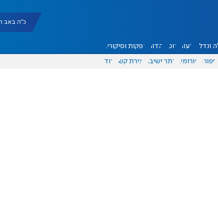
כ"ה באב תשפ"ו |
 ונדל"ן
דעות
אוכל
יהדות
הפקות וסיקורים
ספורט
פורומים
אתר ישיבה
יצירת קשר
עוד