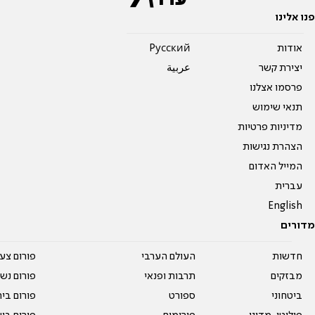
פנו אלינו
אודות
Pусский
יצירת קשר
عربية
פרסמו אצלנו
תנאי שימוש
מדיניות פרטיות
הצהרת נגישות
המייל האדום
עברית
English
מדורים
חדשות
העולם הערבי
פורום צע
מבזקים
תרבות ופנאי
פורום נשו
ביטחוני
ספורט
פורום בי