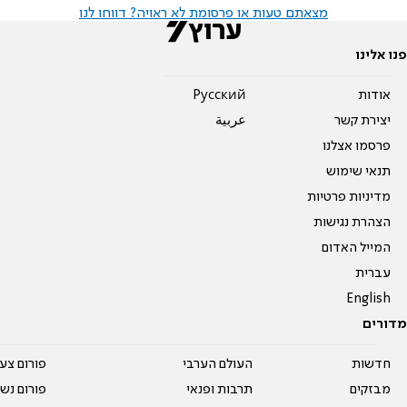
מצאתם טעות או פרסומת לא ראויה? דווחו לנו
פנו אלינו
אודות
Pусский
יצירת קשר
عربية
פרסמו אצלנו
תנאי שימוש
מדיניות פרטיות
הצהרת נגישות
המייל האדום
עברית
English
מדורים
חדשות
העולם הערבי
פורום צע
מבזקים
תרבות ופנאי
פורום נשו