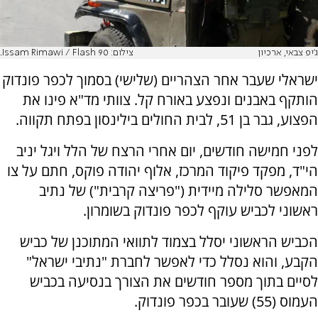
ג'יפ צבאי, ארכיון
צילום: Issam Rimawi / Flash 90.
ישראלי שעבר אחר הצהריים (שלישי) בסמוך לכפר פונדוק
הותקף באבנים ונפצע באורח קל. צוותי מד"א פינו את
הפצוע, גבר בן 51, לבית החולים בילינסון בפתח תקווה.
לפני חמישה חודשים, יום אחרי הרצח של הלל ויגל יניב
הי"ד, מפקד פיקוד המרכז, אלוף יהודה פוקס, חתם על צו
המאפשר סלילה מיידית ("פריצה קרבית") של נתיב
ראשוני לכביש עוקף לכפר פונדוק בשומרון.
הכביש הראשוני יסלל בצמוד לתוואי המתוכנן של כביש
הקבע, והוא נסלל כדי לאפשר לחברת "נתיבי ישראל"
לסיים בתוך מספר חודשים את הצורך בנסיעה בכביש
העמוס (55) שעובר בכפר פונדוק.