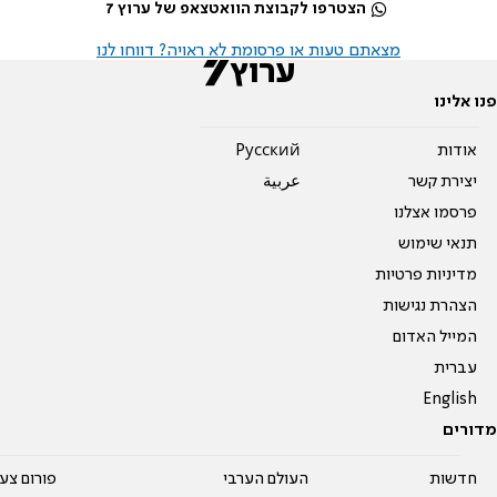
הצטרפו לקבוצת הוואטצאפ של ערוץ 7
מצאתם טעות או פרסומת לא ראויה? דווחו לנו
פנו אלינו
אודות
Pусский
יצירת קשר
عربية
פרסמו אצלנו
תנאי שימוש
מדיניות פרטיות
הצהרת נגישות
המייל האדום
עברית
English
מדורים
חדשות
העולם הערבי
פורום צע