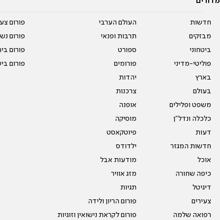
מדורים
חדשות
העולם הערבי
פורום צע
מבזקים
תרבות ופנאי
פורום נשו
ביטחוני
ספורט
פורום בי
פוליטי-מדיני
פורומים
פורום בי
בארץ
יהדות
בעולם
צרכנות
משפט ופלילים
אופנה
כלכלה ונדל"ן
מוסיקה
דעות
פיוטקאסט
חדשות המגזר
ילדודס
אוכל
מודעות אבל
כיפה שחורה
מזג אוויר
דיגיטל
תגיות
צעירים
פורום הריון ולידה
רפואה שלמה
פורום לקראת נישואין וזוגיות