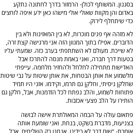
בסגנון. המשותף לכולן- הרמזור בדרך לחתונה נתקע
באדום והן מקוות שאולי אולי מישהו כאן ידע איפה לוחצים
כדי שיתחלף לירוק.
לא מזהה אף פנים מוכרות, לא בין המאזינות ולא בין
הדוברים. אפילו בתוך המגוון הזה אני מרגישה קצת זרה,
לא שייכת. מעולם לא השתתפתי בערב כזה. שמעתי עליו
בטעות דרך חברה, ואני באמת מנסה להתרכז אבל
האדישות מתחילה לחלחל ולהחזיר מלחמה. עייפתי
מלשמוע את אותן הבטחות, את אותן שיטות על גבי שיטות
שחלקן ניסיתי, וחלקן גם תרמו, וקידמו. אזני היו תמיד
פתוחות לשמוע, והלב נפתח לכל הזדמנות, אבל, חלקן גם
הותירו על הלב פצעי אכזבות.
פתאום עולה על הבמה המאולתרת אישה לבושה
בצניעות, מדברת בשקט, בנחת. ואני שומעת אותה
אומרת- "שום דבר לא בידינו. אנחנו רק השליחים, אבל