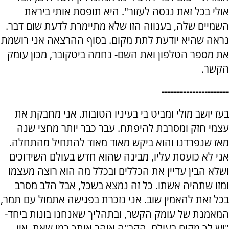
אולי בכל זאת ננסה לעזור". היא תופסת אותי ביראת
השמיים שלה, בענווה הזו שלא מתיימרת לדעת שום דבר.
נראה שהיא יודעת לתת מקום. בסוף ההרצאה אני רושמת
את מספר הטלפון ואת השם- נחמה ביטקובר, מכון עומק
הקשר.
----------------------
בעז יושב מולי ומביט בי בעיניו הטובות. אני מחבקת את
עצמי חזק ומסרבת להיפתח. עבר כבר יותר מחצי שנה
מאז שנפרדנו והוא ביקש מאוד מאוד להתחיל מהתחלה.
אני לא כועסת עליו, מבינה שהוא חדש בעולם השידוכים
ושלא הבין עדיין את הכללים ובכלל מה הוא רוצה מעצמו
ומזו שתהיה אשתו. כל זה נמצא בשכל, אבל הלב מסרב
בכל זאת להאמין שוב. אני נזכרת בפגישה אתמול עם תמר,
המאמנת של עומק הקשר, ובתהליך שאנחנו בונות ביחד-
"יש לך מקום בעולם. הקב"ה אוהב אותך כמו שאת. אין