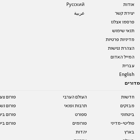
אודות
Pусский
יצירת קשר
عربية
פרסמו אצלנו
תנאי שימוש
מדיניות פרטיות
הצהרת נגישות
המייל האדום
עברית
English
מדורים
חדשות
העולם הערבי
פורום צע
מבזקים
תרבות ופנאי
פורום נשו
ביטחוני
ספורט
פורום בי
פוליטי-מדיני
פורומים
פורום בי
בארץ
יהדות