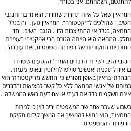
להתגשם, לשמחתם, אני בטוח".
המראיין שאל על איזה תחזיות שחורות הוא מדבר והנגבי
השיב: "שהולכים לדיקטטורה". המראיין טען: "זה בגלל
המחאה, בגלל אי ההתייצבות הזו". הנגבי השיב: "חד
וחלק. המחאה היא הייתה הגורם הכי אפקטיבי בעצירת
התוכניות המקוריות של רפורמה משפטית, זאת עובדה".
הנגבי הגיב לשידור הדברים ואמר: "הקטעים ששודרו
בראיון לתוכנית 'אנשים' סולפו לחלוטין ובאופן מגמתי.
הבהרתי בראיון באופן מפורש כי 'החשש מדיקטטורה' הוא
במוחם של אנשי המחאה ללא כל קשר למציאות והדברים
אינם משקפים כלל את דעתי או את דעת ראש הממשלה".
בשבוע שעבר אמר שר המשפטים יריב לוין כי למרות
המחאות, הוא נחוש להמשיך את המשך קידום חקיקת
הרפורמה המשפטית.