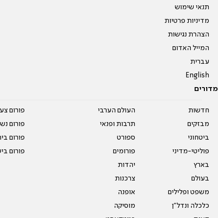
תנאי שימוש
מדיניות פרטיות
הצהרת נגישות
המייל האדום
עברית
English
מדורים
חדשות
העולם הערבי
פורום צע
מבזקים
תרבות ופנאי
פורום נשו
ביטחוני
ספורט
פורום בי
פוליטי-מדיני
פורומים
פורום בי
בארץ
יהדות
בעולם
צרכנות
משפט ופלילים
אופנה
כלכלה ונדל"ן
מוסיקה