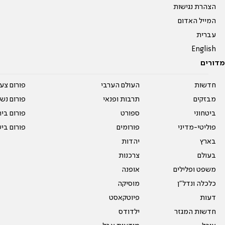
הצהרת נגישות
המייל האדום
עברית
English
מדורים
חדשות
העולם הערבי
פורום צע
מבזקים
תרבות ופנאי
פורום נשו
ביטחוני
ספורט
פורום בי
פוליטי-מדיני
פורומים
פורום בי
בארץ
יהדות
בעולם
צרכנות
משפט ופלילים
אופנה
כלכלה ונדל"ן
מוסיקה
דעות
פיוטקאסט
חדשות המגזר
ילדודס