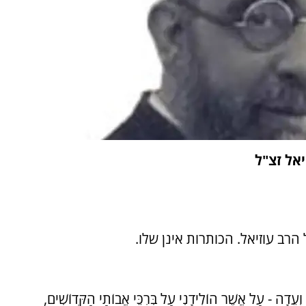
יאל זצ"ל
רב עוזיאל. הכותרות אינן שלו.
וְעֵדָה - עַל אֲשֶׁר הוֹלִידָנִי עַל בִּרְכֵּי אֲבוֹתַי הַקְּדוֹשִׁים,