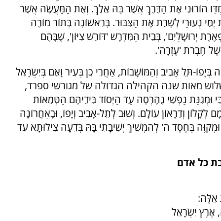
ַחְדָּו הוֹרוּנִי אֶת הַדֶּרֶךְ אֲשֶׁר בָּהּ אֵלֵךְ. וְאֶת הַמַּעֲשֶׂה אֲשֶׁר
ת יְמֵי נְעוּרַי לְשָׁרֵת אֶת הַצִּבּוּר. בָּרִאשׁוֹנָה בְּתוֹר מוֹרֶה
ֶרֶת יְרוּשָׁלַיִם', בְּבֵית הַמִּדְרָשׁ 'דּוֹרֵשׁ צִיּוֹן', שֶׁבָּהֶם
 שֶׁל חֶבְרַת 'עֶזְרָה'.
ָה בְּיָפוֹ-תֵּל אָבִיב וְהַמּוֹשָׁבוֹת, אַחֲרֵי כֵן בְּעִיר וָאֵם בְּיִשְׂרָאֵל
 במשך כשלוש מאות שנה הקהילה הגדולה של מגורשי ספרד,
נַּת נַפְשִׁי נֶהֶרְסָה עַד הַיְּסוֹד בִּידֵיהֶם הַטְּמֵאוֹת
ם לְקָלוֹן וְדֵרָאוֹן עוֹלָם. וְשׁוּב לְתֵל-אָבִיב וְיָפוֹ, וּבָאַחֲרוֹנָה
הּ וּמְקַוֶּה בְּחֶסֶד ה' לְהַמְשִׁיךְ יְשִׁיבָתִי בָּהּ בְּדֵעָה צִילוּתָא עַד
בת כל אדם
 אֵלֶּה:
, אֶרֶץ יִשְׂרָאֵל