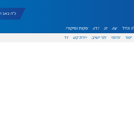
כ"ה באב תשפ"ו |
 ונדל"ן
דעות
אוכל
יהדות
הפקות וסיקורים
ספורט
פורומים
אתר ישיבה
יצירת קשר
עוד