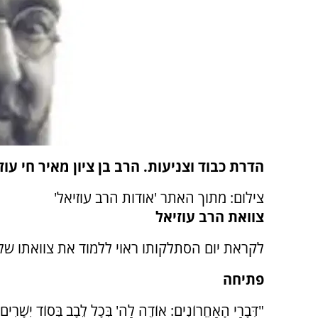
הדרת כבוד וצניעות. הרב בן ציון מאיר חי עוז
צילום: מתוך האתר 'אודות הרב עוזיאל'
צוואת הרב עוזיאל
לקראת יום הסתלקותו ראוי ללמוד את צוואתו של ה
פתיחה
"דְּבָרַי הָאַחֲרוֹנִים: אוֹדֶה לַה' בְּכָל לֵבָב בְּסוֹד יְשָׁרִים 