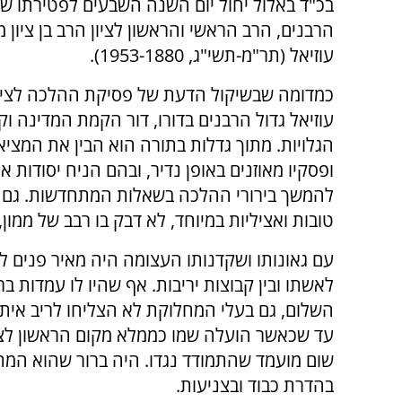
בכ"ד באלול יחול יום השנה השבעים לפטירתו של
הרבנים, הרב הראשי והראשון לציון הרב בן ציון מ
עוזיאל (תר"מ-תשי"ג, 1953-1880).
כמדומה שבשיקול הדעת של פסיקת ההלכה לציב
עוזיאל גדול הרבנים בדורו, דור הקמת המדינה וקי
הגלויות. מתוך גדלות בתורה הוא הבין את המציא
ופסקיו מאוזנים באופן נדיר, ובהם הניח יסודות א
להמשך בירורי ההלכה בשאלות המתחדשות. גם מי
טובות ואציליות במיוחד, לא דבק בו רבב של ממון,
עם גאונותו ושקדנותו העצומה היה מאיר פנים לב
לאשתו ובין קבוצות יריבות. אף שהיו לו עמדות בר
השלום, גם בעלי המחלוקת לא הצליחו לריב איתו.
עד שכאשר הועלה שמו כממלא מקום הראשון לציון
שום מועמד שהתמודד נגדו. היה ברור שהוא המתא
בהדרת כבוד ובצניעות.