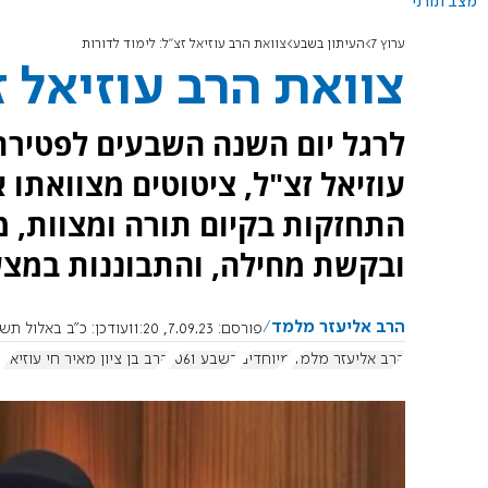
מצב תורני
ערוץ 7
העיתון בשבע
צוואת הרב עוזיאל זצ"ל: לימוד לדורות
צוואת הרב עוזיאל ז
לרגל יום השנה השבעים לפטירת ה
עוזיאל זצ"ל, ציטוטים מצוואתו 
התחזקות בקיום תורה ומצוות, מ
ובקשת מחילה, והתבוננות במצע
הרב אליעזר מלמד
פורסם:
7.09.23, 11:20
עודכן:
כ"ב באלול תשפ"ג, 8.9.2023,
הרב אליעזר מלמד
מיוחדים
בשבע 1061
הרב בן ציון מאיר חי עוזיאל