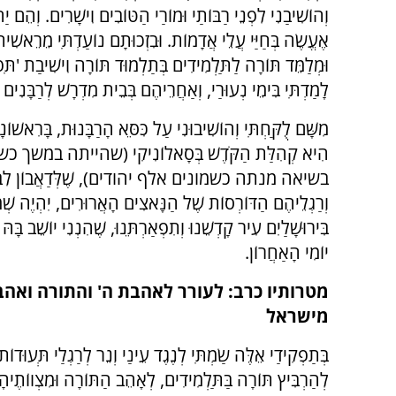
וְהוֹשִׁיבַנִי לִפְנֵי רַבּוֹתַי וּמוֹרַי הַטּוֹבִים וִישָׁרִים. וְהֵם י
אֶעֱשֶׂה בְּחַיַּי עֲלֵי אֲדָמוֹת. וּבִזְכוּתָם נוֹעַדְתִּי מֵרֵאשִׁי
וּמְלַמֵּד תּוֹרָה לַתַּלְמִידִים בְּתַלְמוּד תּוֹרָה וִישִׁיבַת 'תִּפְא
לָמַדְתִּי בִּימֵי נְעוּרַי, וְאַחֲרֵיהֶם בְּבֵית מִדְרָשׁ לְרַבָּנִים
מִשָּׁם לֻקַּחְתִּי וְהוֹשִׁיבוּנִי עַל כִּסֵּא הָרַבָּנוּת, בָּרִאשׁוֹנ
הִיא קְהִלַּת הַקֹּדֶשׁ בְּסָאלוֹנִיקִי (שהייתה
בשיאה מנתה כשמונים אלף יהודים), שֶׁלְּדַאֲבוֹן לִבִּי וּמְגִ
וְרַגְלֵיהֶם הַדּוֹרְסוֹת שֶׁל הַנָּאצִים הָאֲרוּרִים, יִהְיֶה שְׁמָ
בִּירוּשָׁלַיִם עִיר קָדְשֵׁנוּ וְתִפְאַרְתֵּנוּ, שֶׁהִנְנִי יוֹשֵׁב בָּ
יוֹמִי הָאַחֲרוֹן.
מטרותיו כרב: לעורר לאהבת ה' והתורה ואה
מישראל
בְּתַפְקִידַי אֵלֶּה שַׂמְתִּי לְנֶגֶד עֵינַי וְנֵר לְרַגְלַי תְּעוּדוֹת
לְהַרְבִּיץ תּוֹרָה בַּתַּלְמִידִים, לְאָהֵב הַתּוֹרָה וּמִצְווֹתֶיהָ