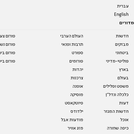
עברית
English
מדורים
חדשות
העולם הערבי
פורום צע
מבזקים
תרבות ופנאי
פורום נשו
ביטחוני
ספורט
פורום בי
פוליטי-מדיני
פורומים
פורום בי
בארץ
יהדות
בעולם
צרכנות
משפט ופלילים
אופנה
כלכלה ונדל"ן
מוסיקה
דעות
פיוטקאסט
חדשות המגזר
ילדודס
אוכל
מודעות אבל
כיפה שחורה
מזג אוויר