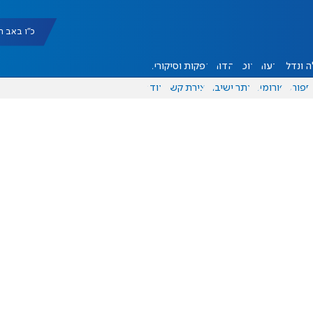
כ"ו באב תשפ"ו |
 ונדל"ן
דעות
אוכל
יהדות
הפקות וסיקורים
ספורט
פורומים
אתר ישיבה
יצירת קשר
עוד