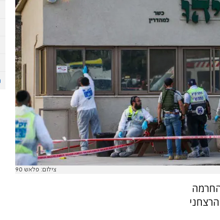
צילום: פלאש 90
 החרמה
הרצחני