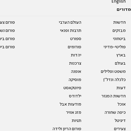
English
מדורים
חדשות
העולם הערבי
פורום צע
מבזקים
תרבות ופנאי
פורום נשו
ביטחוני
ספורט
פורום בי
פוליטי-מדיני
פורומים
פורום בי
בארץ
יהדות
בעולם
צרכנות
משפט ופלילים
אופנה
כלכלה ונדל"ן
מוסיקה
דעות
פיוטקאסט
חדשות המגזר
ילדודס
אוכל
מודעות אבל
כיפה שחורה
מזג אוויר
דיגיטל
תגיות
צעירים
פורום הריון ולידה