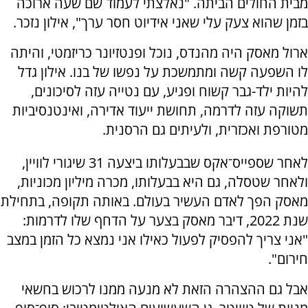
מבית החולים הביתה. "נאלצתי לעמוד שם שעה ארוכה
בזמן שהוא צעק עלי שאני אידיוט חסר ערך", אילון נזכר.
ארול מאסק היה מהנדס, נוכל ופנטזיונר כריזמטי, והיתה
לו השפעה קשה ומתמשכת על נפשו של בנו. אילון גדל
להיות ילד-גבר קשוח ופגיע, עם נטייה עזה לסיכונים,
תשוקה עזה לדרמה, תחושת ייעוד אדירה, ואינטנסיביות
מטורפת ואכזרית, ולעיתים גם הרסנית.
לאחר שספייס־אקס שבבעלותו ביצעה 31 שיגורי לוויין,
ולאחר שטסלה, גם היא בבעלותו, מכרה מיליון מכוניות,
מאסק הפך לאדם העשיר בעולם. באותה תקופה, בתחילת
שנת 2022, דיבר מאסק בצער על הדחף שלו לדרמות:
"אני צריך להפסיק לפעול כאילו אני נמצא כל הזמן במצב
חירום".
אבל גם ההצהרה הזאת לא מנעה ממנו לרכוש בחשאי