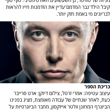
מניות של טוויטר, גן השעשועים האולטימטיבי: סוף־סוף
קיבל הילד־גבר המדמם־עדיין את הזדמנות חייו להראות
לבריונים מי באמת חזק יותר.
כריכת הספר
עיצוב עטיפה: אמרי זרטל, צילום דיוקן: ארט סרייבר
כעת, לאחר שנתיים של עבודה מאומצת, מציג בפנינו
הביוגרף המחונן וולטר אייזקסון, מחבר הביוגרפיות על