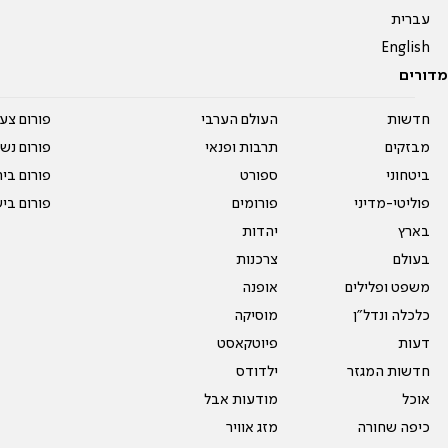
עברית
English
מדורים
חדשות
העולם הערבי
פורום צע
מבזקים
תרבות ופנאי
פורום נשו
ביטחוני
ספורט
פורום בי
פוליטי-מדיני
פורומים
פורום בי
בארץ
יהדות
בעולם
צרכנות
משפט ופלילים
אופנה
כלכלה ונדל"ן
מוסיקה
דעות
פיוטקאסט
חדשות המגזר
ילדודס
אוכל
מודעות אבל
כיפה שחורה
מזג אוויר