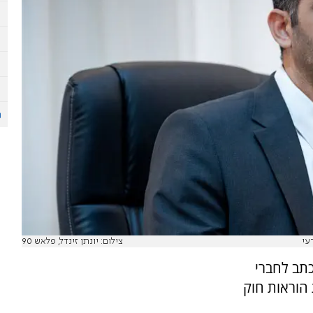
עי
צילום: יונתן זינדל, פלאש 90
תב לחברי
 הוראות חוק