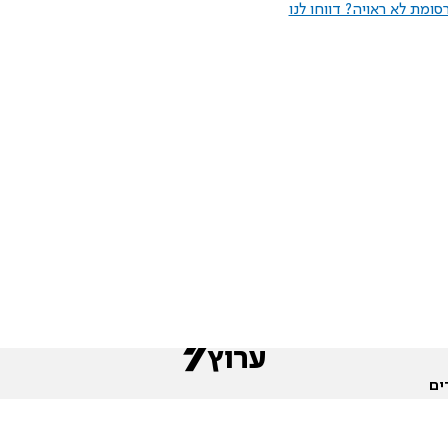
ומת לא ראויה? דווחו לנו
ים
שות
חדשות המגזר
פורומים
תגי