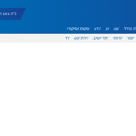
כ"ה באב תשפ"ו |
 ונדל"ן
דעות
אוכל
יהדות
הפקות וסיקורים
ספורט
פורומים
אתר ישיבה
יצירת קשר
עוד