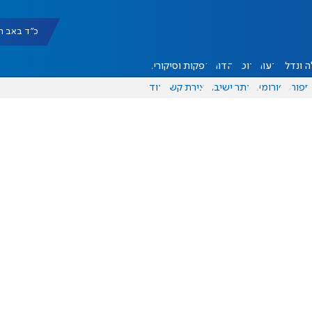
כ"ד באב תשפ"ו |
 ונדל"ן
דעות
אוכל
יהדות
הפקות וסיקורים
ספורט
פורומים
אתר ישיבה
יצירת קשר
עוד