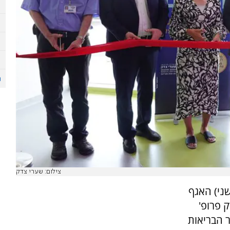
צילום: שערי צדק
שני) האגף
 פרופ'
ר הבריאות