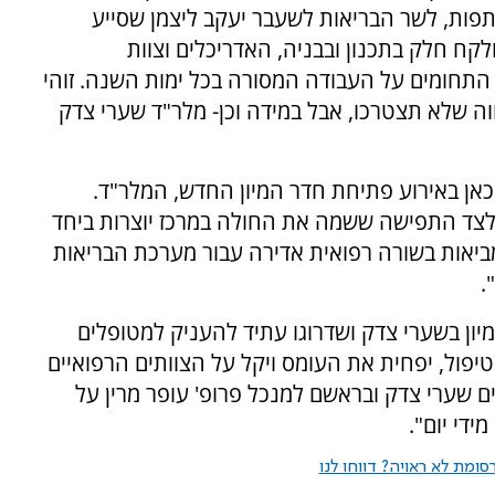
תפות, לשר הבריאות לשעבר יעקב ליצמן שסייע
קח חלק בתכנון ובבניה, האדריכלים וצוות
ל התחומים על העבודה המסורה בכל ימות השנה. זוהי
וה שלא תצטרכו, אבל במידה וכן- מלר"ד שערי צדק
כאן באירוע פתיחת חדר המיון החדש, המלר"ד.
לצד התפישה ששמה את החולה במרכז יוצרות ביחד
ביאות בשורה רפואית אדירה עבור מערכת הבריאות
.
יון בשערי צדק ושדרוגו עתיד להעניק למטופלים
טיפול, יפחית את העומס ויקל על הצוותים הרפואיים
ם שערי צדק ובראשם למנכל פרופ' עופר מרין על
די יום".
ומת לא ראויה? דווחו לנו