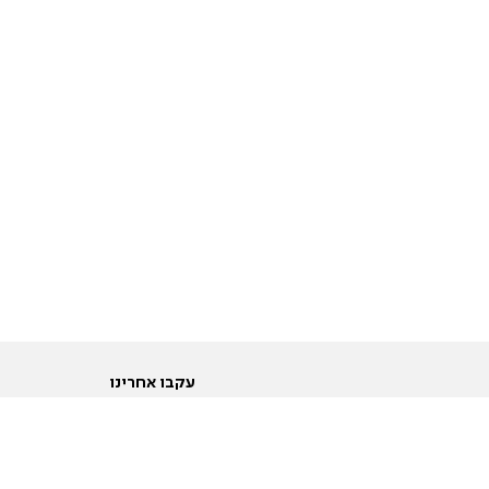
עקבו אחרינו
ות
טוויטר
ם הריון ולידה
פייסבוק