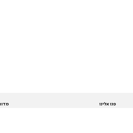
פנו אלינו
מדור
אודות
Pусский
חד
יצירת קשר
عربية
מב