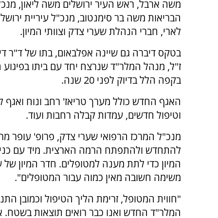
משה ארבל, ראש העיר ירושלים משה ליאון, מנכ
הבריאות משה בר סימנטוב, מנכ"ל עיריית ירושלי
לארי, חברי הנהלת שערי צדק וצוותי המיון.
בטקס דיברה גם שיינה אפלבאום, בתו של ד"ר די
ז"ל, מנהל המלר"ד שנרצח יחד עם ביתו בפיגוע 
בקפה הלל בדיוק לפני 20 שנה.
האגף החדש כולל מערך טריאז' רחב ונוח ואגף ל
וטיפול חדשים, עמדות קבלה רחבות ועוד.
מנכ"ל המרכז הרפואי שערי צדק, פרופ' עופר מרי
להתחדש ולהתפתח הרמה הארצית. מיד עם כניס
המיון כדי לתת מענה למטופלים. חדר המיון של ש
משימה חשובה מאין כמוה עבור המטופלים".
"חווית המטופל, זרימת הליך הטיפול וכמובן התנא
המלר"ד החדש ואנו כבר רואים תוצאות בשטח. א