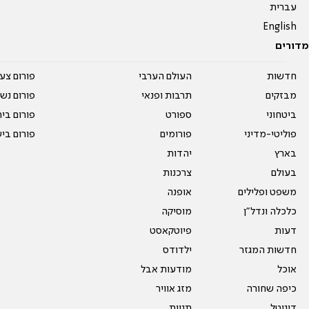
עברית
English
מדורים
חדשות
העולם הערבי
פורום צע
מבזקים
תרבות ופנאי
פורום נשו
ביטחוני
ספורט
פורום בי
פוליטי-מדיני
פורומים
פורום בי
בארץ
יהדות
בעולם
צרכנות
משפט ופלילים
אופנה
כלכלה ונדל"ן
מוסיקה
דעות
פיוטקאסט
חדשות המגזר
ילדודס
אוכל
מודעות אבל
כיפה שחורה
מזג אוויר
דיגיטל
תגיות