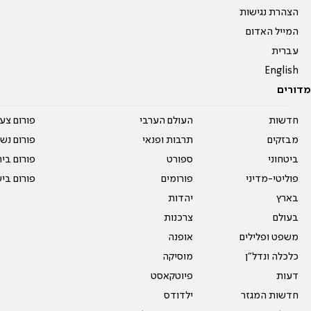
הצהרת נגישות
המייל האדום
עברית
English
מדורים
חדשות
העולם הערבי
פורום צע
מבזקים
תרבות ופנאי
פורום נשו
ביטחוני
ספורט
פורום בי
פוליטי-מדיני
פורומים
פורום בי
בארץ
יהדות
בעולם
צרכנות
משפט ופלילים
אופנה
כלכלה ונדל"ן
מוסיקה
דעות
פיוטקאסט
חדשות המגזר
ילדודס