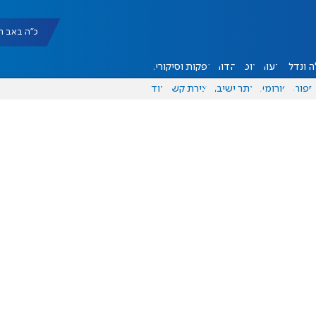
כ"ה באב תשפ"ו |
 ונדל"ן
דעות
אוכל
יהדות
הפקות וסיקורים
ספורט
פורומים
אתר ישיבה
יצירת קשר
עוד