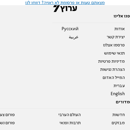
מצאתם טעות או פרסומת לא ראויה? דווחו לנו
פנו אלינו
אודות
Pусский
יצירת קשר
عربية
פרסמו אצלנו
תנאי שימוש
מדיניות פרטיות
הצהרת נגישות
המייל האדום
עברית
English
מדורים
חדשות
העולם הערבי
פורום צע
מבזקים
תרבות ופנאי
פורום נשו