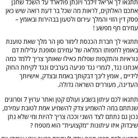
תתגאו לך אריאל זילבר ויונתן פולארד על השכל שחנן
אתכם האלוקים, לראות מה שכל בר דעת רואה שיש כאן
פסק דין הזוי והמלך עירום ולטעון בבהירות ובאומץ –
עמירם חף מפשע !
תתגאי לך חברת הכנסת לימור סון הר מלך שאת טוענת
באומץ לחפותו המלאה של עמירם וסופגת עלילות דם
נוראיות והתקפות שפלות כאילו שאותך צריך ללמד כמה
אנחנו נגד, לגמרי נגד פגיעה בערבים ונגד לקיחת החוק
לידיים , אומץ ליבך דבקותך באמת ובצדק, אישיותך
העדינה, מעוררים השראה גדולה.
תתגאו לכם עיתון בשבע ועולם קטן ואתר ערוץ 7 וסרוגים
שנתתם במה להשמיע צדק להשמיע אמת לטובת עמירם,
נכון גם נתתם לצד השני וככה צריך להיות ומי שלא נתן
שיבדוק איזו עיתונות "מקצועית" הוא מטפח ?