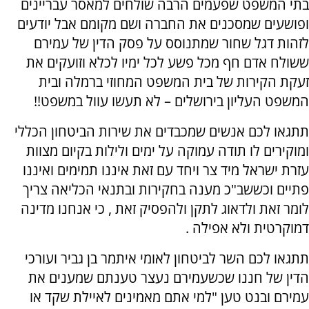
בתי המשפט שפעמים הרבה שולחים למאסר עבריינים
ופושעים שמסכנים את החברה ושם מקומם אבל יודעים
לזהות דגל שחור שמתנוסס על פסק הדין של עמירם
ששולח אדם חף מכל פשע לכל ימיו לכלא וזועקים את
זעקת הקירות של בית המשפט המחוזי ברמלה ובית
המשפט העליון בירושלים – לא תעשו עוול במשפט!!
תתגאו לכם אנשים שמכבדים את שירות הביטחון הכללי
ומוקירים לו תודה עמוקה על ימים ולילות בקיום מצוות
עזרת ישראל מיד צר ויחד עם זאת איננו תמימים ואיננו
פתיים וכששב"כ מענה בחקירות ובתנאי הכליאה צריך
לומר זאת ולדאוג לתקן ולהפסיק זאת , כי אנחנו מדינה
דמוקרטית ולא אפילה .
תתגאו לכם השר לביטחון לאומי איתמר בן גביר ועורכי
הדין של חננו שכשעמירם נעצר טענתם שמענים את
עמירם ובנט טען "למי אתם מאמינים לאיילת שקד או