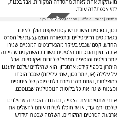
מועתקות אחת לאחת מהסדרה המקורית. אבל בכנות,
למי אכפת? זה עובד.
Spy Kids: Armageddon | Official Trailer | Netflix
נכון, בסרטים הישנים יש קסם שקצת הולך לאיבוד
בגאדג'טים הדיגיטליים ובתפאורה המצועצעת של הסרט
החדש, קסם שנבע בעיקר מהגאדג'טים המכניים שגירו
את הדמיון והנוכחות הלטינית בשורות השחקנים שהייתה
יותר בולטת והוסיפה תמהיל של זרות ואקזוטיות. אבל
היתרון ב'ספיי קידס: ארמגדון' הוא שהילדים שלכם יתענגו
על עלילה (או, יותר נכון, שתי עלילות) שכבר הוכחו
כמוצלחות, ואתם תהנו מזרם בלתי פוסק של ציטוטים
וסצנות שיגרו את כל בלוטות הנוסטלגיה שבגופכם.
אחרי שתסיימו את הצפייה, ובהנחה הסבירה שהילדים
שלכם ירצו עוד, או אז תוכלו לשלוח אותם להשלים את
ארבעת הסרטים המקוריים. השלמה שבטח תידרש