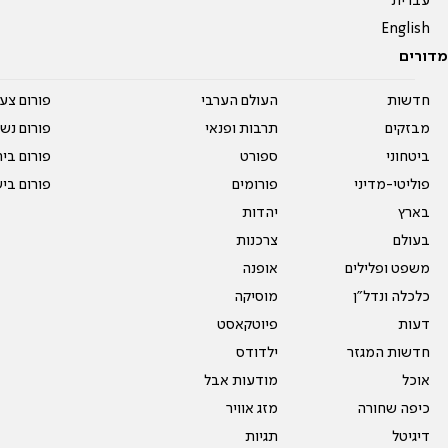
עברית
English
מדורים
חדשות
העולם הערבי
פורום צע
מבזקים
תרבות ופנאי
פורום נשו
ביטחוני
ספורט
פורום בי
פוליטי-מדיני
פורומים
פורום בי
בארץ
יהדות
בעולם
צרכנות
משפט ופלילים
אופנה
כלכלה ונדל"ן
מוסיקה
דעות
פיוטקאסט
חדשות המגזר
ילדודס
אוכל
מודעות אבל
כיפה שחורה
מזג אוויר
דיגיטל
תגיות