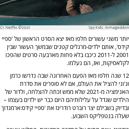
Cr. Netflix ©2023
Spy Kids: Armageddon
יותר משני עשורים חלפו מאז יצא הסרט הראשון של 'ספיי
קידס', אותם ילדים-מרגלים קטנים שבמשך העשור שבין
2001 ל-2011 כיכבו בלא פחות מארבעה סרטים שהפכו
לקלאסיקות, ואז, הם נעלמו.
12 שנה חלפו מאז הפעם האחרונה שבה נדרשו כרמן
וג'וני להציל את העולם, אם לא סופרים את סדרת
האנימציה מ-2021 שלא ממש זכתה להצלחה, ולדור של
הילדים שגדל על עלילותיהם היום כבר יש ילדים בעצמו –
ובדיוק בשבילם יצר רוברט רודריגז את 'ספיי קידס:ארמגדון'
שעלה בנטפליקס השבוע.