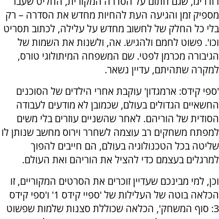
רודריגז, שגם חתום על הסדרה המקורית, החליט שעבר
מספיק זמן והגיעה העת להחיות מחדש את הסדרה – רק
בלי כל החלק של לחשוב מחדש על עלילה, לכתוב תסריט
וכו'. פשוט לחמם ולהגיש. אה, ולשנות את השמות של
הגיבורה מכרמן לפטי. שם המשפחה המיתולוגי טורס,
למקרה שתהיתם, עדיין נשאר.
'ספי קידס: ארמגדון' עוקבת אחרי הילדים של הסוכנים
החשאיים הגדולים בעולם, שכמובן לא מודעים לעבודה
הסודית של הוריהם. לאחר שהשניים עוזרים בלי משים
למפתח משחקים רב עוצמה לשחרר וירוס מחשב שנותן לו
שליטה בכל הטכנולוגיה בעולם, הם חייבים להפוך
למרגלים בעצמם כדי להציל את הוריהם ואת העולם.
וכן, למי מבינכם שעדיין זוכרים את הסרטים המקוריים, זו
הכלאה בוטה של העלילות של 'ספיי קידס 1' ו'ספי קידס
3: סוף המשחק', הכלאה שכוללת סצנות שלמות שפשוט